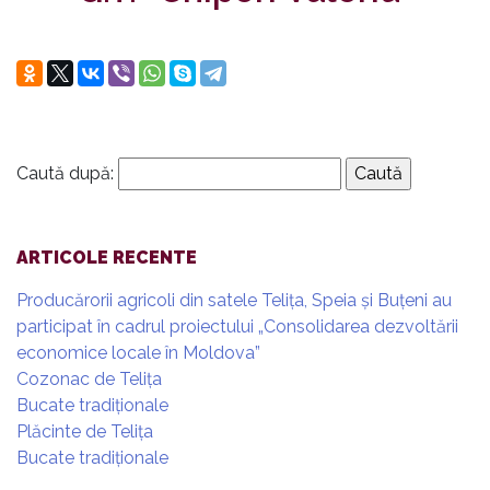
Lista
membrilor
Ce
producem
Caută după:
Servicii
Succesele
ARTICOLE RECENTE
asociației
Producărorii agricoli din satele Telița, Speia și Buțeni au
participat în cadrul proiectului „Consolidarea dezvoltării
Membri
economice locale în Moldova”
Cozonac de Telița
Bucate tradiționale
Contacte
Plăcinte de Telița
Bucate tradiționale