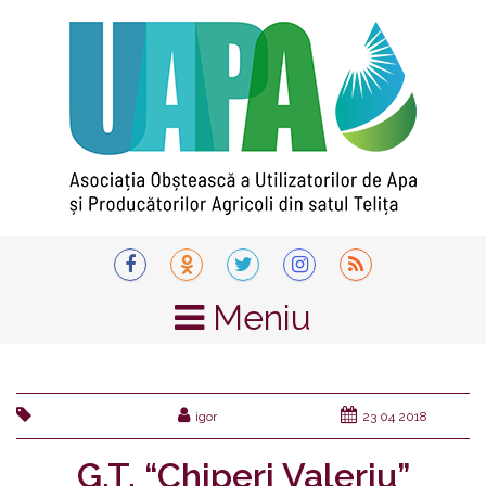
Despre
Noi
Descrierea
asociației
Plan
Meniu
de
dezvoltare
2018-
igor
23 04 2018
2023
G.T. “Chiperi Valeriu”