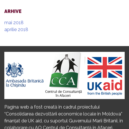
ARHIVE
mai 2018
aprilie 2018
Pagina web a fost creată în cadrul proiectului
“Consolidarea dezvoltării economice locale în Moldova”
finanțat de UK aid, cu suportul Guvernului Marii Britanii, în
colaborare cu AO Centrul de Consultanță în Afaceri.